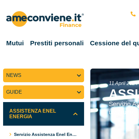
Mutui
Prestiti personali
Cessione del q
NEWS
11 April 2024
ASS
GUIDE
Servizio As
ASSISTENZA ENEL
usufruire.
ENERGIA
Servizio Assistenza Enel Energia. Tutti I Contatti Utili