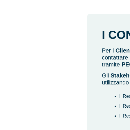
I CO
Per i
Clien
contattare
tramite
PE
Gli
Stakeh
utilizzando
Il Re
Il Re
Il Re