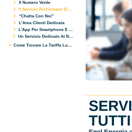
Il Numero Verde
Il Servizio Richiamami Di Enel
“chatta Con Noi”
L’Area Clienti Dedicata
L’App Per Smartphone E Tablet
Un Servizio Dedicato Ai Non Udenti
Come Trovare La Tariffa Luce E Gas Migliore
SERVI
TUTTI
Enel Energia
m