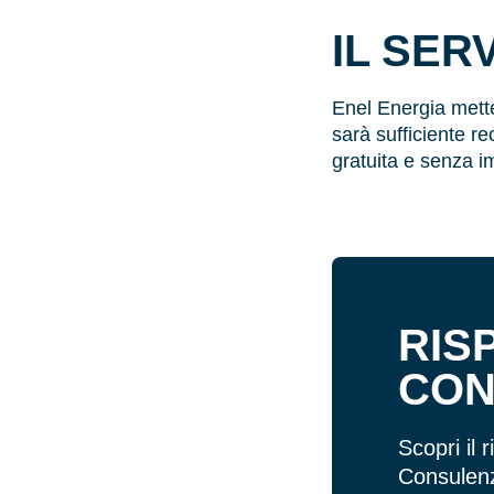
IL SER
Enel Energia mette
sarà sufficiente r
gratuita e senza i
RIS
CO
Scopri il 
Consulenz