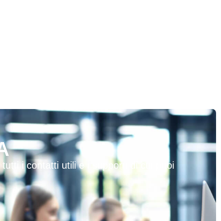
A
i i contatti utili e i supporti di cui puoi