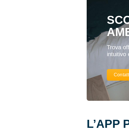
SCO
AME
Trova of
intuitivo
Contatt
L’APP 