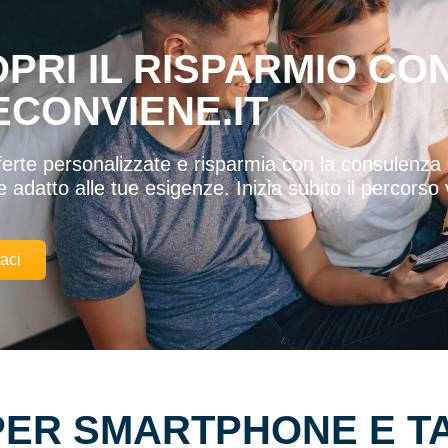
PRI IL RISPARMIO CO
CONVIENE.IT
ferte personalizzate e risparmia con la consulenza 
 e adatto alle tue esigenze. Inizia subito il percorso
aci
PER SMARTPHONE E T