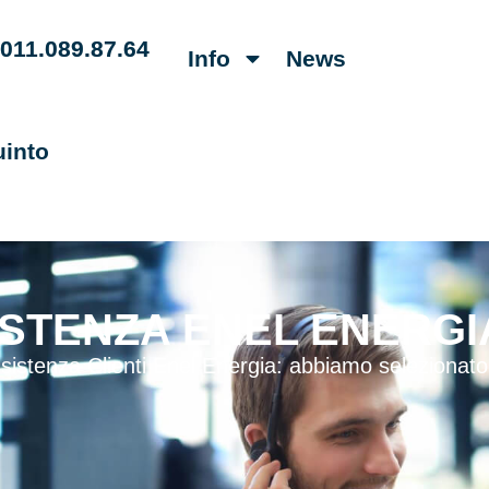
011.089.87.64
Info
News
uinto
ISTENZA ENEL ENERGI
sistenza Clienti Enel Energia: abbiamo selezionato tutt