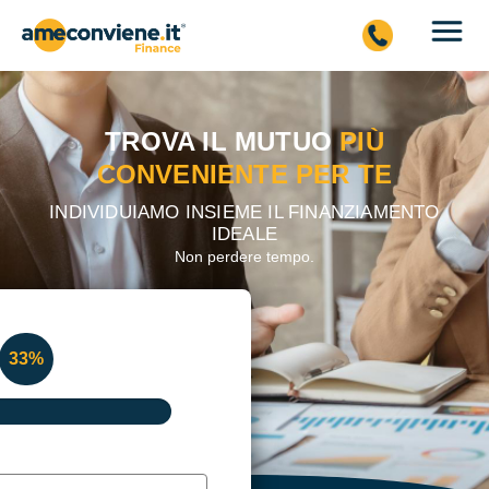
TROVA IL MUTUO
PIÙ
CONVENIENTE PER TE
INDIVIDUIAMO INSIEME IL FINANZIAMENTO
IDEALE
Non perdere tempo.
%