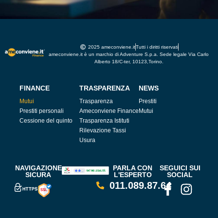
2025 ameconviene.it
Tutti i diritti riservati
ameconviene.it è un marchio di Adventure S.p.a. Sede legale Via Carlo
Alberto 18/C-ter, 10123,Torino.
FINANCE
TRASPARENZA
NEWS
Mutui
Trasparenza
Prestiti
Prestiti personali
Ameconviene Finance
Mutui
Cessione del quinto
Trasparenza Istituti
Rilevazione Tassi
Usura
NAVIGAZIONE
PARLA CON
SEGUICI SUI
SICURA
L'ESPERTO
SOCIAL
011.089.87.64