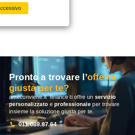
ccessivo
Pronto a trovare l’
offerta
giusta per te?
ameconviene.it finance ti offre un
servizio
personalizzato
e
professionale
per trovare
insieme la soluzione giusta per te.
011.089.87.64