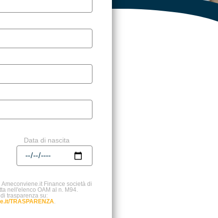
Data di nascita
i Ameconviene.it Finance società di
itta nell'elenco OAM al n. M94.
 di trasparenza su:
ce.it/TRASPARENZA
.