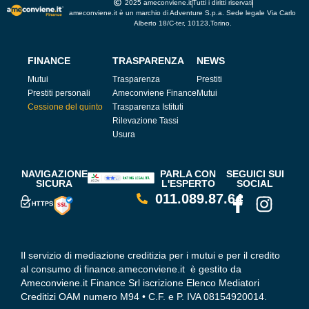
2025 ameconviene.it
Tutti i diritti riservati
ameconviene.it è un marchio di Adventure S.p.a. Sede legale Via Carlo
Alberto 18/C-ter, 10123,Torino.
FINANCE
TRASPARENZA
NEWS
Mutui
Trasparenza
Prestiti
Prestiti personali
Ameconviene Finance
Mutui
Cessione del quinto
Trasparenza Istituti
Rilevazione Tassi
Usura
NAVIGAZIONE
PARLA CON
SEGUICI SUI
SICURA
L'ESPERTO
SOCIAL
011.089.87.64
Il servizio di mediazione creditizia per i mutui e per il credito
al consumo di finance.ameconviene.it è gestito da
Ameconviene.it Finance Srl iscrizione Elenco Mediatori
Creditizi OAM numero M94 • C.F. e P. IVA 08154920014.