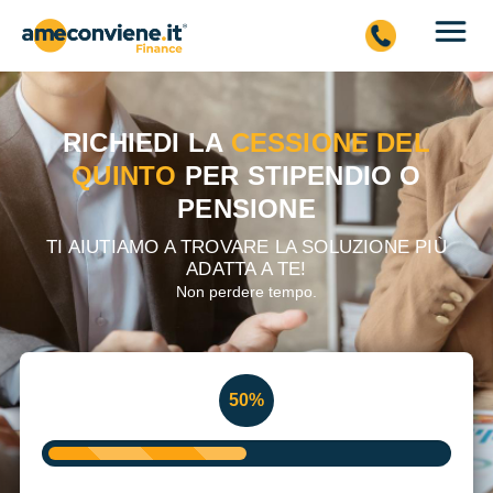
RICHIEDI LA
CESSIONE DEL
QUINTO
PER STIPENDIO O
PENSIONE
TI AIUTIAMO A TROVARE LA SOLUZIONE PIÙ
ADATTA A TE!
Non perdere tempo.
%