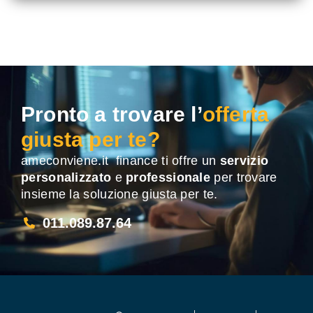
Pronto a trovare l’
offerta
giusta per te?
ameconviene.it finance ti offre un
servizio
personalizzato
e
professionale
per trovare
insieme la soluzione giusta per te.
011.089.87.64