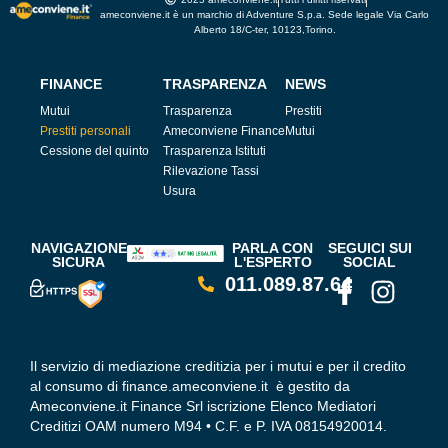
ameconviene.it è un marchio di Adventure S.p.a. Sede legale Via Carlo
Alberto 18/C-ter, 10123,Torino.
FINANCE
TRASPARENZA
NEWS
Mutui
Trasparenza
Prestiti
Prestiti personali
Ameconviene Finance
Mutui
Cessione del quinto
Trasparenza Istituti
Rilevazione Tassi
Usura
NAVIGAZIONE
PARLA CON
SEGUICI SUI
SICURA
L'ESPERTO
SOCIAL
011.089.87.64
Il servizio di mediazione creditizia per i mutui e per il credito
al consumo di finance.ameconviene.it è gestito da
Ameconviene.it Finance Srl iscrizione Elenco Mediatori
Creditizi OAM numero M94 • C.F. e P. IVA 08154920014.