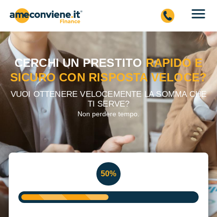
CERCHI UN PRESTITO
RAPIDO E
SICURO CON RISPOSTA VELOCE?
VUOI OTTENERE VELOCEMENTE LA SOMMA CHE
TI SERVE?
Non perdere tempo.
%