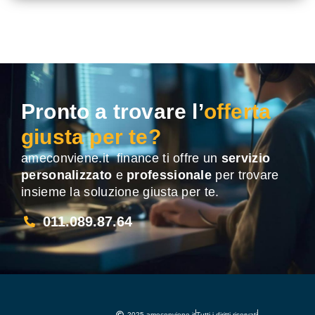
Pronto a trovare l’
offerta
giusta per te?
ameconviene.it finance ti offre un
servizio
personalizzato
e
professionale
per trovare
insieme la soluzione giusta per te.
011.089.87.64
2025 ameconviene.it
Tutti i diritti riservati