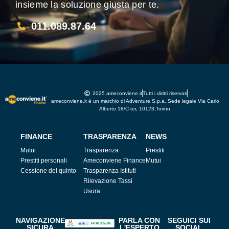
insieme la soluzione giusta per te.
011.089.87.64
2025 ameconviene.it
Tutti i diritti riservati
ameconviene.it è un marchio di Adventure S.p.a. Sede legale Via Carlo
Alberto 18/C-ter, 10123,Torino.
FINANCE
TRASPARENZA
NEWS
Mutui
Trasparenza
Prestiti
Prestiti personali
Ameconviene Finance
Mutui
Cessione del quinto
Trasparenza Istituti
Rilevazione Tassi
Usura
NAVIGAZIONE
PARLA CON
SEGUICI SUI
SICURA
L'ESPERTO
SOCIAL