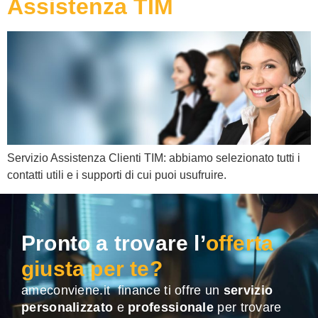
Assistenza TIM
Servizio Assistenza Clienti TIM: abbiamo selezionato tutti i
contatti utili e i supporti di cui puoi usufruire.
Pronto a trovare l’
offerta
giusta per te?
ameconviene.it finance ti offre un
servizio
personalizzato
e
professionale
per trovare