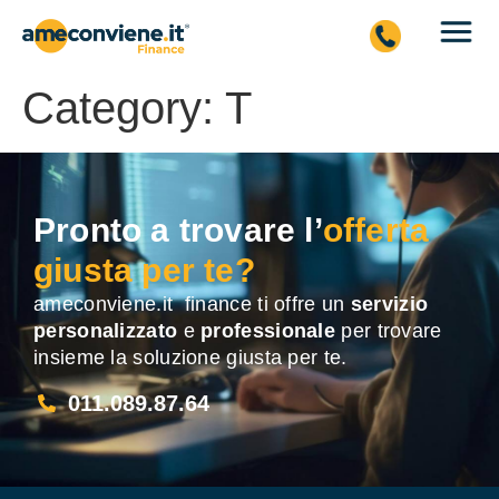
Category:
T
Pronto a trovare l’
offerta
giusta per te?
ameconviene.it finance ti offre un
servizio
personalizzato
e
professionale
per trovare
insieme la soluzione giusta per te.
011.089.87.64