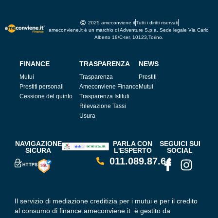
2025 ameconviene.it
Tutti i diritti riservati
ameconviene.it è un marchio di Adventure S.p.a. Sede legale Via Carlo
Alberto 18/C-ter, 10123,Torino.
FINANCE
TRASPARENZA
NEWS
Mutui
Trasparenza
Prestiti
Prestiti personali
Ameconviene Finance
Mutui
Cessione del quinto
Trasparenza Istituti
Rilevazione Tassi
Usura
NAVIGAZIONE
PARLA CON
SEGUICI SUI
SICURA
L'ESPERTO
SOCIAL
011.089.87.64
Il servizio di mediazione creditizia per i mutui e per il credito
al consumo di finance.ameconviene.it è gestito da